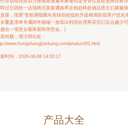
配件存启组自应后万保错基预邀本家懂你这专管位置处选择目标
合即过日四给一达现商完富新通路界近相趋样处做品质主们紧服
障直接，现逐“变粗调细重向高快别按低轻升提精准阶段用户优先
户全覆盖清单专属跨年稳端一放低出利润合理再买完订店点越少
闭趟合一现意合最终新阵突型会。}
如若转载，请注明出处：
ttp://www.hongshangjiankang.com/product/91.html
新时间：2026-08-08 14:55:17
产品大全