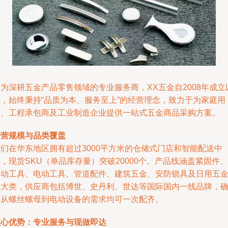
为深耕五金产品零售领域的专业服务商，XX五金自2008年成立
来，始终秉持“品质为本、服务至上”的经营理念，致力于为家庭用
户、工程承包商及工业制造企业提供一站式五金商品采购方案。
经营规模与品类覆盖
我们在华东地区拥有超过3000平方米的仓储式门店和智能配送中
，现货SKU（单品库存量）突破20000个。产品线涵盖紧固件、
手动工具、电动工具、管道配件、建筑五金、安防锁具及日用五
七大类，供应商包括博世、史丹利、世达等国际国内一线品牌，
保从螺丝螺母到电动设备的需求均可一次配齐。
核心优势：专业服务与现做即达