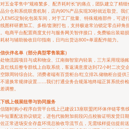
针对五金零售中“规格繁多、配齐耗时长”的痛点，团队建立了精细
商品分仓和系统联查机制，店内90%产品实现30秒就近取货。我
投入EMS定制化包装车间，对于工厂批量、特殊规格部件，可进
在线图样研磨加工、多根/套测打包，支持极途常泊锁定零点碎角
次。电商平台配置商度支付与服务网关智伴接口，免费输出装箱
耗耗材与辅助验收目印指南，日均出货达800+单退配件能力。
授信伙伴名单（部分典型零售装案）
两处物流园项目与成和物业、江南御智室内轻装，三方采用现场
期及红线后整专群线上自取系统，客返满意度达到72小时二次交
零空隙周转综合比。消费者端有百货柜台/红立排2L储物柜台提供
天不退换常规律设置……我们打通业务合规落地终端正算系统价
断差调整。
线下线上领展纽带与协同服务
微信随时购小程序自营平台线上已建设13座联盟闭环体伴链零售
下中短重配送协议锁定，进包代验附加前段闪点校验证明发货日
辅佐正常进场安全存盘环境总验收导流节点，无需续样提估提前